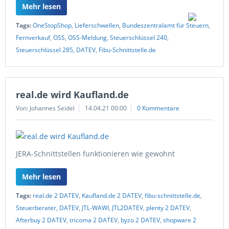
Mehr lesen
Tags:
OneStopShop
,
Lieferschwellen
,
Bundeszentralamt für Steuern
,
Fernverkauf
,
OSS
,
OSS-Meldung
,
Steuerschlüssel 240
,
Steuerschlüssel 285
,
DATEV
,
Fibu-Schnittstelle.de
real.de wird Kaufland.de
Von: Johannes Seidel
14.04.21 00:00
0 Kommentare
JERA-Schnittstellen funktionieren wie gewohnt
Mehr lesen
Tags:
real.de 2 DATEV
,
Kaufland.de 2 DATEV
,
fibu-schnittstelle.de
,
Steuerberater
,
DATEV
,
JTL-WAWI
,
JTL2DATEV
,
plenty 2 DATEV
,
Afterbuy 2 DATEV
,
tricoma 2 DATEV
,
byzo 2 DATEV
,
shopware 2