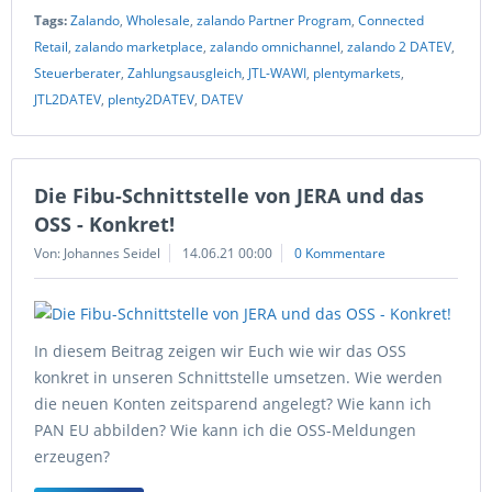
Tags:
Zalando
,
Wholesale
,
zalando Partner Program
,
Connected
Retail
,
zalando marketplace
,
zalando omnichannel
,
zalando 2 DATEV
,
Steuerberater
,
Zahlungsausgleich
,
JTL-WAWI
,
plentymarkets
,
JTL2DATEV
,
plenty2DATEV
,
DATEV
Die Fibu-Schnittstelle von JERA und das
OSS - Konkret!
Von: Johannes Seidel
14.06.21 00:00
0 Kommentare
In diesem Beitrag zeigen wir Euch wie wir das OSS
konkret in unseren Schnittstelle umsetzen. Wie werden
die neuen Konten zeitsparend angelegt? Wie kann ich
PAN EU abbilden? Wie kann ich die OSS-Meldungen
erzeugen?