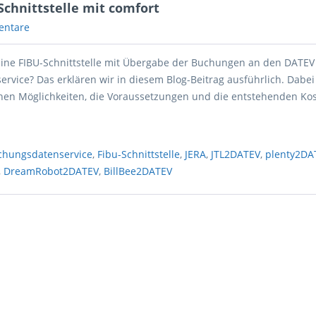
chnittstelle mit comfort
entare
eine FIBU-Schnittstelle mit Übergabe der Buchungen an den DATEV
rvice? Das erklären wir in diesem Blog-Beitrag ausführlich. Dabei
chen Möglichkeiten, die Voraussetzungen und die entstehenden Kos
chungsdatenservice
,
Fibu-Schnittstelle
,
JERA
,
JTL2DATEV
,
plenty2DA
,
DreamRobot2DATEV
,
BillBee2DATEV