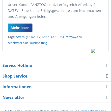
Unser Kunde FANZTOOL nutzt erfolgreich Afterbuy 2
DATEV - Eine kleine Erfolgsgeschichte zum Nachmachen
und Anregungen holen.
Mehr lesen
Tags:
Afterbuy 2 DATEV
,
FANZTOOL
,
DATEV
,
www.fibu-
schnittstelle.de
,
Buchhaltung
Service Hotline
Shop Service
Informationen
Newsletter
* Alle Preise verstehen sich zzgl. Mehrwertsteuer und
Versandkosten
und