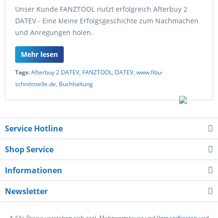
Unser Kunde FANZTOOL nutzt erfolgreich Afterbuy 2
DATEV - Eine kleine Erfolgsgeschichte zum Nachmachen
und Anregungen holen.
Mehr lesen
Tags:
Afterbuy 2 DATEV
,
FANZTOOL
,
DATEV
,
www.fibu-
schnittstelle.de
,
Buchhaltung
Service Hotline
Shop Service
Informationen
Newsletter
* Alle Preise verstehen sich zzgl. Mehrwertsteuer und
Versandkosten
und