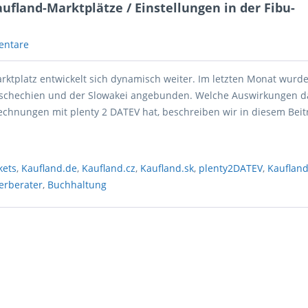
ufland-Marktplätze / Einstellungen in der Fibu-
entare
rktplatz entwickelt sich dynamisch weiter. Im letzten Monat wurd
Tschechien und der Slowakei angebunden. Welche Auswirkungen d
chnungen mit plenty 2 DATEV hat, beschreiben wir in diesem Beit
kets
,
Kaufland.de
,
Kaufland.cz
,
Kaufland.sk
,
plenty2DATEV
,
Kauflan
erberater
,
Buchhaltung