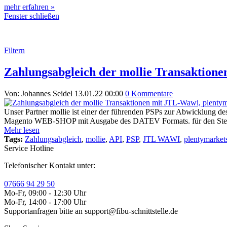
mehr erfahren »
Fenster schließen
Filtern
Zahlungsabgleich der mollie Transaktion
Von: Johannes Seidel
13.01.22 00:00
0 Kommentare
Unser Partner mollie ist einer der führenden PSPs zur Abwicklung d
Magento WEB-SHOP mit Ausgabe des DATEV Formats. für den Steuerbe
Mehr lesen
Tags:
Zahlungsabgleich
,
mollie
,
API
,
PSP
,
JTL WAWI
,
plentymarket
Service Hotline
Telefonischer Kontakt unter:
07666 94 29 50
Mo-Fr, 09:00 - 12:30 Uhr
Mo-Fr, 14:00 - 17:00 Uhr
Supportanfragen bitte an support@fibu-schnittstelle.de