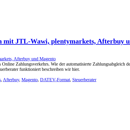
en mit JTL-Wawi, plentymarkets, Afterbuy 
es Online Zahlungsverkehrs. Wie der automatisierte Zahlungsabgleich 
rater funktioniert beschreiben wir hier.
s
,
Afterbuy
,
Magento
,
DATEV-Format
,
Steuerberater