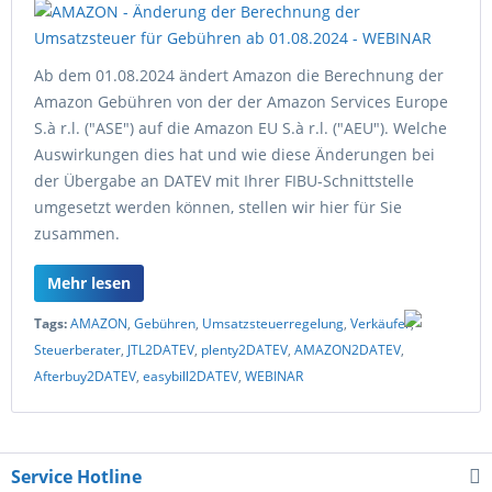
Ab dem 01.08.2024 ändert Amazon die Berechnung der
Amazon Gebühren von der der Amazon Services Europe
S.à r.l. ("ASE") auf die Amazon EU S.à r.l. ("AEU"). Welche
Auswirkungen dies hat und wie diese Änderungen bei
der Übergabe an DATEV mit Ihrer FIBU-Schnittstelle
umgesetzt werden können, stellen wir hier für Sie
zusammen.
Mehr lesen
Tags:
AMAZON
,
Gebühren
,
Umsatzsteuerregelung
,
Verkäufer
,
Steuerberater
,
JTL2DATEV
,
plenty2DATEV
,
AMAZON2DATEV
,
Afterbuy2DATEV
,
easybill2DATEV
,
WEBINAR
Service Hotline