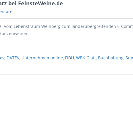
atz bei FeinsteWeine.de
entare
de: Vom Lebenstraum Weinberg zum länderübergreifenden E-Comm
 Spitzenweinen
tev
,
DATEV
,
Unternehmen online
,
FIBU
,
WBK Glatt
,
Buchhaltung
,
Sup