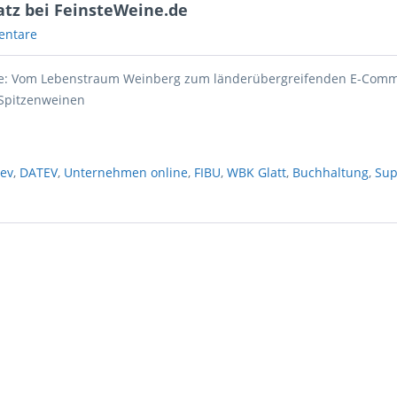
atz bei FeinsteWeine.de
entare
de: Vom Lebenstraum Weinberg zum länderübergreifenden E-Comm
 Spitzenweinen
tev
,
DATEV
,
Unternehmen online
,
FIBU
,
WBK Glatt
,
Buchhaltung
,
Sup