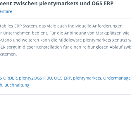
ment zwischen plentymarkets und OGS ERP
entare
tabiles ERP System, das viele auch individuelle Anforderungen
er Unternehmen bedient. Für die Anbindung von Marktplätzen wie
oMano und weiteren kann die Middleware plentymarkets genutzt 
R sorgt in dieser Konstellation für einen reibunglosen Ablauf zw
ystemen.
GS ORDER
,
plenty2OGS FIBU
,
OGS ERP
,
plentymarkets
,
Ordermanage
ch
,
Buchhaltung