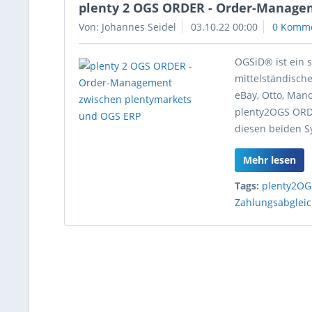
plenty 2 OGS ORDER - Order-Manage
Von: Johannes Seidel
03.10.22 00:00
0 Komm
OGSiD® ist ein s
mittelständisch
eBay, Otto, Man
plenty2OGS ORDE
diesen beiden S
Mehr lesen
Tags:
plenty2O
Zahlungsabglei