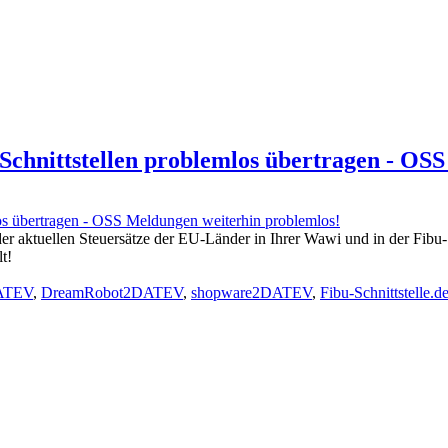
chnittstellen problemlos übertragen - OS
 der aktuellen Steuersätze der EU-Länder in Ihrer Wawi und in der Fibu-
t!
DATEV
,
DreamRobot2DATEV
,
shopware2DATEV
,
Fibu-Schnittstelle.d