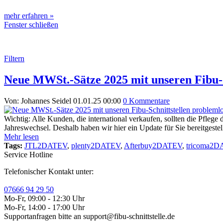
mehr erfahren »
Fenster schließen
Filtern
Neue MWSt.-Sätze 2025 mit unseren Fibu-S
Von: Johannes Seidel
01.01.25 00:00
0 Kommentare
Wichtig: Alle Kunden, die international verkaufen, sollten die Pflege
Jahreswechsel. Deshalb haben wir hier ein Update für Sie bereitgestell
Mehr lesen
Tags:
JTL2DATEV
,
plenty2DATEV
,
Afterbuy2DATEV
,
tricoma2
Service Hotline
Telefonischer Kontakt unter:
07666 94 29 50
Mo-Fr, 09:00 - 12:30 Uhr
Mo-Fr, 14:00 - 17:00 Uhr
Supportanfragen bitte an support@fibu-schnittstelle.de