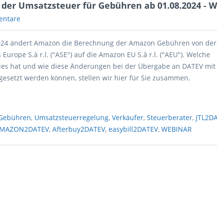
der Umsatzsteuer für Gebühren ab 01.08.2024 - 
entare
024 ändert Amazon die Berechnung der Amazon Gebühren von der
Europe S.à r.l. ("ASE") auf die Amazon EU S.à r.l. ("AEU"). Welche
es hat und wie diese Änderungen bei der Übergabe an DATEV mit 
gesetzt werden können, stellen wir hier für Sie zusammen.
Gebühren
,
Umsatzsteuerregelung
,
Verkäufer
,
Steuerberater
,
JTL2D
MAZON2DATEV
,
Afterbuy2DATEV
,
easybill2DATEV
,
WEBINAR