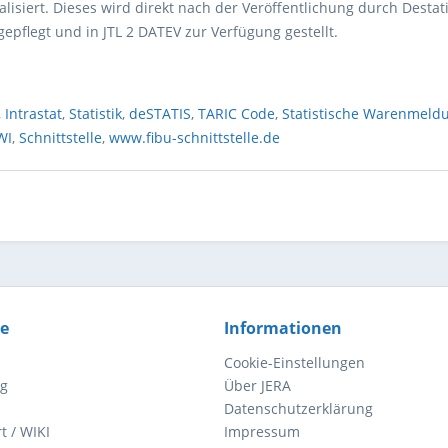
isiert. Dieses wird direkt nach der Veröffentlichung durch Destat
ngepflegt und in JTL 2 DATEV zur Verfügung gestellt.
,
Intrastat
,
Statistik
,
deSTATIS
,
TARIC Code
,
Statistische Warenmeld
WI
,
Schnittstelle
,
www.fibu-schnittstelle.de
ce
Informationen
Cookie-Einstellungen
ng
Über JERA
Datenschutzerklärung
t / WIKI
Impressum