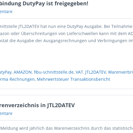
nbindung DutyPay ist freigegeben!
entare
nittstelle JTL2DATEV hat nun eine DutyPay Ausgabe. Bei Teilnahm
azon oder Überschreitungen von Lieferschwellen kann mit dem A
astat die Ausgabe der Ausgangsrechnungen und Verbringungen i
.
utyPay
,
AMAZON
,
fibu-schnittstelle.de
,
VAT
,
JTL2DATEV
,
Warenverbr
orma Rechnungen
,
Mehrwertsteuer Transaktionsbericht
renverzeichnis in JTL2DATEV
entare
t Meldung wird jährlich das Warenverzeichnis durch das statistisch