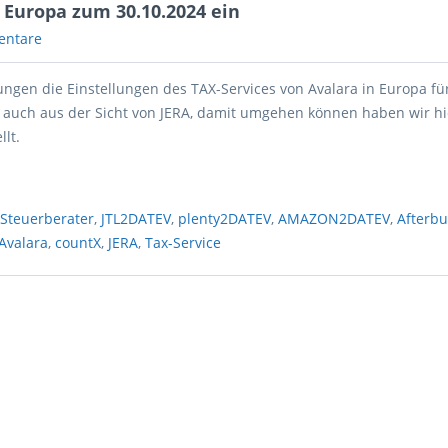
 Europa zum 30.10.2024 ein
entare
ngen die Einstellungen des TAX-Services von Avalara in Europa fü
, auch aus der Sicht von JERA, damit umgehen können haben wir hie
lt.
,
Steuerberater
,
JTL2DATEV
,
plenty2DATEV
,
AMAZON2DATEV
,
Afterb
Avalara
,
countX
,
JERA
,
Tax-Service