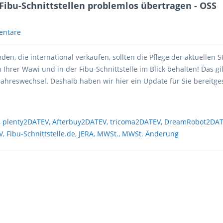
ibu-Schnittstellen problemlos übertragen - OSS
entare
nden, die international verkaufen, sollten die Pflege der aktuellen 
 Ihrer Wawi und in der Fibu-Schnittstelle im Blick behalten! Das gil
hreswechsel. Deshalb haben wir hier ein Update für Sie bereitgest
,
plenty2DATEV
,
Afterbuy2DATEV
,
tricoma2DATEV
,
DreamRobot2DA
V
,
Fibu-Schnittstelle.de
,
JERA
,
MWSt.
,
MWSt. Änderung