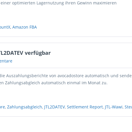
 einer optimierten Lagernutzung ihren Gewinn maximieren
ountX
,
Amazon FBA
TL2DATEV verfügbar
entare
 die Auszahlungsberichte von avocadostore automatisch und sende
en Zahlungsabgleich automatisch einmal im Monat zu.
ore
,
Zahlungsabgleich
,
JTL2DATEV
,
Settlement Report
,
JTL-Wawi
,
Ste