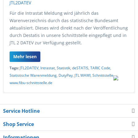
Für die Intrastat Meldung wird jährlich das
Warenverzeichnis durch das statistische Bundesamt
aktualisiert. Dieses wird direkt nach der Veröffentlichung
durch Destatis in unsere Schnittstelle eingepflegt und in
JTL 2 DATEV zur Verfügung gestellt.
Mehr lesen
Tags:
JTL2DATEV
,
Intrastat
,
Statistik
,
deSTATIS
,
TARIC Code
,
Statistische Warenmeldung
,
DutyPay
,
JTL WAWI
,
Schnittstelle
,
www.fibu-schnittstelle.de
Service Hotline
Shop Service
Informationen