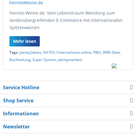
Feinste-Weine.de: Vom Lebenstraum Weinberg zum
länderübergreifenden E-Commerce mit internationalen
Spitzenweinen
Mehr lesen
Tags:
plenty2datev
,
DATEV
,
Unternehmen online
,
FIBU
,
WBK Glatt
,
Buchhaltung
,
Super-System
,
plentymarkets
Service Hotline
Shop Service
Informationen
Newsletter