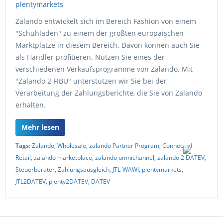
Zalando entwickelt sich im Bereich Fashion von einem
"Schuhladen" zu einem der größten europäischen
Marktplätze in diesem Bereich. Davon können auch Sie
als Händler profitieren. Nutzen Sie eines der
verschiedenen Verkaufsprogramme von Zalando. Mit
"Zalando 2 FIBU" unterstützen wir Sie bei der
Verarbeitung der Zahlungsberichte, die Sie von Zalando
erhalten.
Mehr lesen
Tags:
Zalando
,
Wholesale
,
zalando Partner Program
,
Connected
Retail
,
zalando marketplace
,
zalando omnichannel
,
zalando 2 DATEV
,
Steuerberater
,
Zahlungsausgleich
,
JTL-WAWI
,
plentymarkets
,
JTL2DATEV
,
plenty2DATEV
,
DATEV