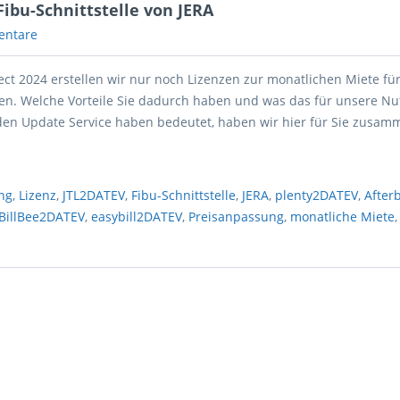
ibu-Schnittstelle von JERA
entare
ect 2024 erstellen wir nur noch Lizenzen zur monatlichen Miete fü
len. Welche Vorteile Sie dadurch haben und was das für unsere Nut
en Update Service haben bedeutet, haben wir hier für Sie zusamm
ng
,
Lizenz
,
JTL2DATEV
,
Fibu-Schnittstelle
,
JERA
,
plenty2DATEV
,
After
BillBee2DATEV
,
easybill2DATEV
,
Preisanpassung
,
monatliche Miete