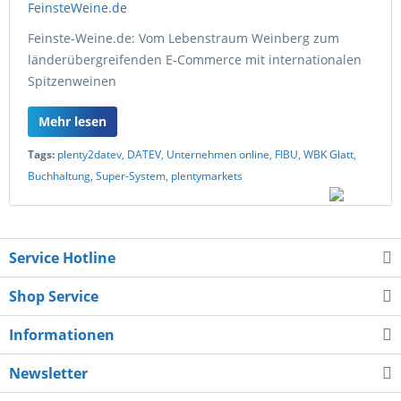
Feinste-Weine.de: Vom Lebenstraum Weinberg zum
länderübergreifenden E-Commerce mit internationalen
Spitzenweinen
Mehr lesen
Tags:
plenty2datev
,
DATEV
,
Unternehmen online
,
FIBU
,
WBK Glatt
,
Buchhaltung
,
Super-System
,
plentymarkets
Service Hotline
Shop Service
Informationen
Newsletter