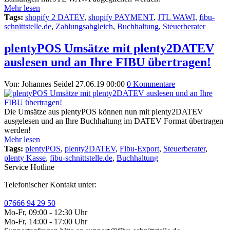
Mehr lesen
Tags:
shopify 2 DATEV
,
shopify PAYMENT
,
JTL WAWI
,
fibu-
schnittstelle.de
,
Zahlungsabgleich
,
Buchhaltung
,
Steuerberater
plentyPOS Umsätze mit plenty2DATEV
auslesen und an Ihre FIBU übertragen!
Von: Johannes Seidel
27.06.19 00:00
0 Kommentare
Die Umsätze aus plentyPOS können nun mit plenty2DATEV
ausgelesen und an Ihre Buchhaltung im DATEV Format übertragen
werden!
Mehr lesen
Tags:
plentyPOS
,
plenty2DATEV
,
Fibu-Export
,
Steuerberater
,
plenty Kasse
,
fibu-schnittstelle.de
,
Buchhaltung
Service Hotline
Telefonischer Kontakt unter:
07666 94 29 50
Mo-Fr, 09:00 - 12:30 Uhr
Mo-Fr, 14:00 - 17:00 Uhr