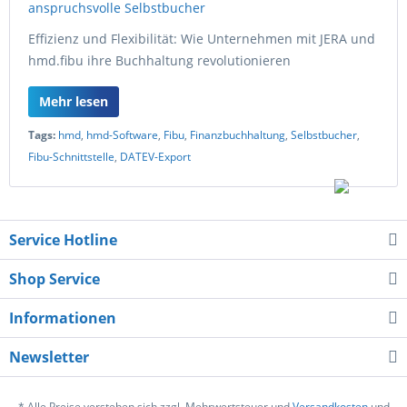
Effizienz und Flexibilität: Wie Unternehmen mit JERA und
hmd.fibu ihre Buchhaltung revolutionieren
Mehr lesen
Tags:
hmd
,
hmd-Software
,
Fibu
,
Finanzbuchhaltung
,
Selbstbucher
,
Fibu-Schnittstelle
,
DATEV-Export
Service Hotline
Shop Service
Informationen
Newsletter
* Alle Preise verstehen sich zzgl. Mehrwertsteuer und
Versandkosten
und