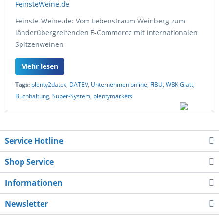
Feinste-Weine.de: Vom Lebenstraum Weinberg zum
länderübergreifenden E-Commerce mit internationalen
Spitzenweinen
Mehr lesen
Tags:
plenty2datev
,
DATEV
,
Unternehmen online
,
FIBU
,
WBK Glatt
,
Buchhaltung
,
Super-System
,
plentymarkets
Service Hotline
Shop Service
Informationen
Newsletter