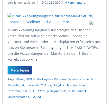
Von: Johannes Seidel
15.08.22 00:00
0 Kommentare
Mirakl - Zahlungsabgleich für erfolgreiche Nischen!
Verkaufen Sie auf MediaMarkt Saturn, Conrad.de,
Voelkner und viele anderen Marktplätzen erfolgreich und
nutzen Sie unseren Zahlungsabgleich MIRAKL 2 DATEV,
um die Auszahlungen der Marktplätze den Erlösen
korrekt zuzuordnen!
Mehr lesen
Tags:
Mirakl
,
MIRAKL Marketplace Platform
,
Zahlungsausgleich
,
MediaMarkt
,
Conrad.de
,
Völkner
,
Douglas
,
Shop Apotheke
,
Decathlon
,
T4DT
,
OSC Ware
,
plentymarkets
,
MultiChannel
,
Steuerberater
,
JTL WAWI