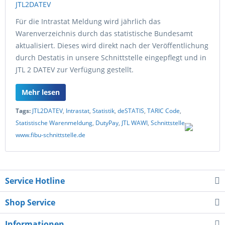
Für die Intrastat Meldung wird jährlich das
Warenverzeichnis durch das statistische Bundesamt
aktualisiert. Dieses wird direkt nach der Veröffentlichung
durch Destatis in unsere Schnittstelle eingepflegt und in
JTL 2 DATEV zur Verfügung gestellt.
Mehr lesen
Tags:
JTL2DATEV
,
Intrastat
,
Statistik
,
deSTATIS
,
TARIC Code
,
Statistische Warenmeldung
,
DutyPay
,
JTL WAWI
,
Schnittstelle
,
www.fibu-schnittstelle.de
Service Hotline
Shop Service
Informationen