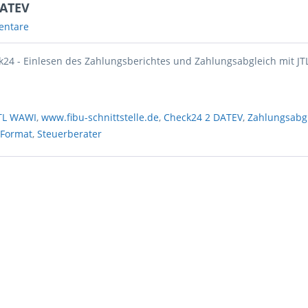
DATEV
entare
k24 - Einlesen des Zahlungsberichtes und Zahlungsabgleich mit J
TL WAWI
,
www.fibu-schnittstelle.de
,
Check24 2 DATEV
,
Zahlungsabg
 Format
,
Steuerberater