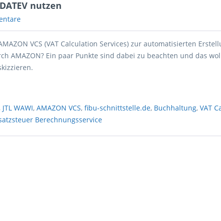
 DATEV nutzen
entare
AMAZON VCS (VAT Calculation Services) zur automatisierten Erstell
h AMAZON? Ein paar Punkte sind dabei zu beachten und das wol
skizzieren.
,
JTL WAWI
,
AMAZON VCS
,
fibu-schnittstelle.de
,
Buchhaltung
,
VAT Ca
atzsteuer Berechnungsservice