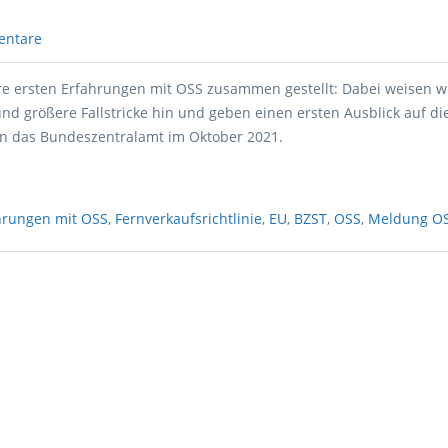
entare
e ersten Erfahrungen mit OSS zusammen gestellt: Dabei weisen w
und größere Fallstricke hin und geben einen ersten Ausblick auf d
n das Bundeszentralamt im Oktober 2021.
ahrungen mit OSS
,
Fernverkaufsrichtlinie
,
EU
,
BZST
,
OSS
,
Meldung O