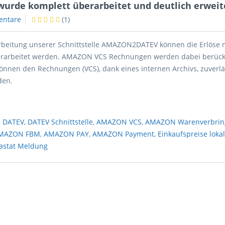
wurde komplett überarbeitet und deutlich erweit
entare
(
1
)
beitung unserer Schnittstelle AMAZON2DATEV können die Erlöse m
erarbeitet werden. AMAZON VCS Rechnungen werden dabei berücks
önnen den Rechnungen (VCS), dank eines internen Archivs, zuverlä
den.
 DATEV
,
DATEV Schnittstelle
,
AMAZON VCS
,
AMAZON Warenverbrin
MAZON FBM
,
AMAZON PAY
,
AMAZON Payment
,
Einkaufspreise loka
rastat Meldung