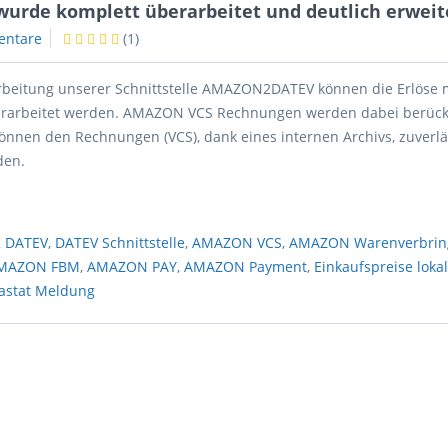
wurde komplett überarbeitet und deutlich erweit
entare
(
1
)
beitung unserer Schnittstelle AMAZON2DATEV können die Erlöse m
erarbeitet werden. AMAZON VCS Rechnungen werden dabei berücks
önnen den Rechnungen (VCS), dank eines internen Archivs, zuverlä
den.
 DATEV
,
DATEV Schnittstelle
,
AMAZON VCS
,
AMAZON Warenverbrin
MAZON FBM
,
AMAZON PAY
,
AMAZON Payment
,
Einkaufspreise loka
rastat Meldung