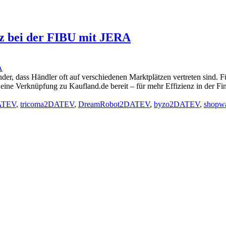
nz bei der FIBU mit JERA
der, dass Händler oft auf verschiedenen Marktplätzen vertreten sind. 
ine Verknüpfung zu Kaufland.de bereit – für mehr Effizienz in der Fi
ATEV
,
tricoma2DATEV
,
DreamRobot2DATEV
,
byzo2DATEV
,
shopw