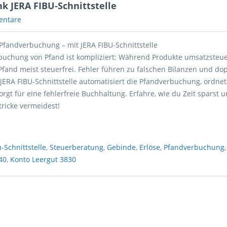
k JERA FIBU-Schnittstelle
entare
Pfandverbuchung – mit JERA FIBU-Schnittstelle
rbuchung von Pfand ist kompliziert: Während Produkte umsatzsteuer
 Pfand meist steuerfrei. Fehler führen zu falschen Bilanzen und do
JERA FIBU-Schnittstelle automatisiert die Pfandverbuchung, ordnet
orgt für eine fehlerfreie Buchhaltung. Erfahre, wie du Zeit sparst 
stricke vermeidest!
u-Schnittstelle
,
Steuerberatung
,
Gebinde
,
Erlöse
,
Pfandverbuchung
40
,
Konto Leergut 3830