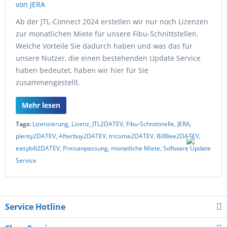
Ab der JTL-Connect 2024 erstellen wir nur noch Lizenzen
zur monatlichen Miete für unsere Fibu-Schnittstellen.
Welche Vorteile Sie dadurch haben und was das für
unsere Nutzer, die einen bestehenden Update Service
haben bedeutet, haben wir hier für Sie
zusammengestellt.
Mehr lesen
Tags:
Lizenzierung
,
Lizenz
,
JTL2DATEV
,
Fibu-Schnittstelle
,
JERA
,
plenty2DATEV
,
Afterbuy2DATEV
,
tricoma2DATEV
,
BillBee2DATEV
,
easybill2DATEV
,
Preisanpassung
,
monatliche Miete
,
Software Update
Service
Service Hotline