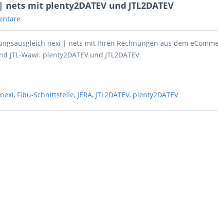
i | nets mit plenty2DATEV und JTL2DATEV
entare
lungsausgleich nexi | nets mit Ihren Rechnungen aus dem eComm
nd JTL-Wawi: plenty2DATEV und JTL2DATEV
,
nexi
,
Fibu-Schnittstelle
,
JERA
,
JTL2DATEV
,
plenty2DATEV