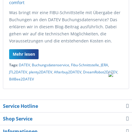
Was bringt mir eine FIBU-Schnittstelle mit Übergabe der
Buchungen an den DATEV Buchungsdatenservice? Das
erklären wir in diesem Blog-Beitrag ausführlich. Dabei
gehen wir auf die technischen Möglichkeiten, die
Voraussetzungen und die entstehenden Kosten ein.
Mehr lesen
Tags:
DATEV
,
Buchungsdatenservice
,
Fibu-Schnittstelle
,
JERA
,
JTL2DATEV
,
plenty2DATEV
,
Afterbuy2DATEV
,
DreamRobot2DATEV
,
BillBee2DATEV
Service Hotline
Shop Service
Informationen