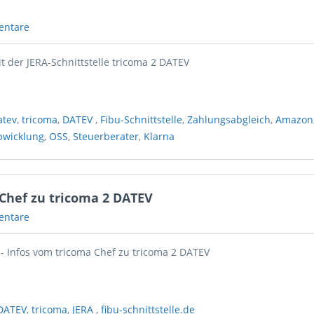
entare
t der JERA-Schnittstelle tricoma 2 DATEV
atev
,
tricoma
,
DATEV
,
Fibu-Schnittstelle
,
Zahlungsabgleich
,
Amazon
bwicklung
,
OSS
,
Steuerberater
,
Klarna
 Chef zu tricoma 2 DATEV
entare
 - Infos vom tricoma Chef zu tricoma 2 DATEV
 DATEV
,
tricoma
,
JERA
,
fibu-schnittstelle.de