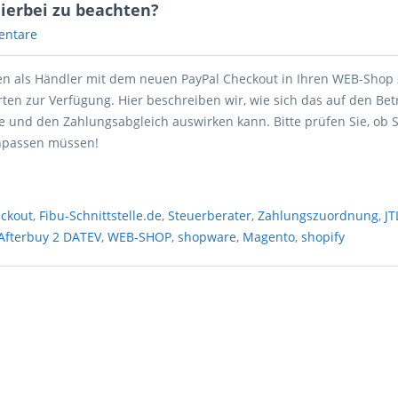
hierbei zu beachten?
entare
hnen als Händler mit dem neuen PayPal Checkout in Ihren WEB-Shop 
en zur Verfügung. Hier beschreiben wir, wie sich das auf den Betr
le und den Zahlungsabgleich auswirken kann. Bitte prüfen Sie, ob S
anpassen müssen!
eckout
,
Fibu-Schnittstelle.de
,
Steuerberater
,
Zahlungszuordnung
,
JT
Afterbuy 2 DATEV
,
WEB-SHOP
,
shopware
,
Magento
,
shopify