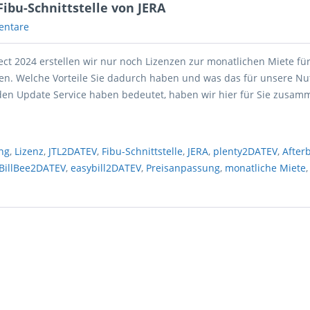
ibu-Schnittstelle von JERA
entare
ect 2024 erstellen wir nur noch Lizenzen zur monatlichen Miete fü
len. Welche Vorteile Sie dadurch haben und was das für unsere Nut
en Update Service haben bedeutet, haben wir hier für Sie zusamm
ng
,
Lizenz
,
JTL2DATEV
,
Fibu-Schnittstelle
,
JERA
,
plenty2DATEV
,
After
BillBee2DATEV
,
easybill2DATEV
,
Preisanpassung
,
monatliche Miete