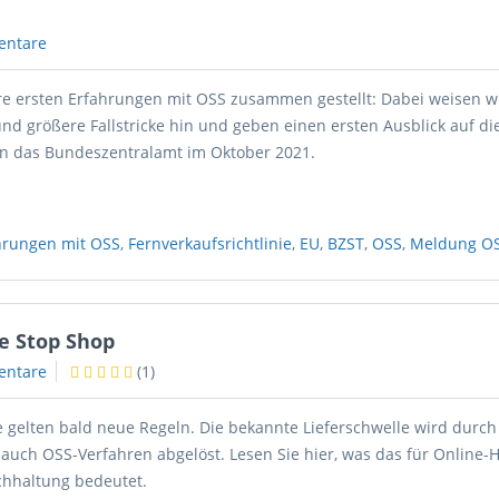
entare
e ersten Erfahrungen mit OSS zusammen gestellt: Dabei weisen w
und größere Fallstricke hin und geben einen ersten Ausblick auf d
n das Bundeszentralamt im Oktober 2021.
ahrungen mit OSS
,
Fernverkaufsrichtlinie
,
EU
,
BZST
,
OSS
,
Meldung O
ne Stop Shop
entare
(
1
)
e gelten bald neue Regeln. Die bekannte Lieferschwelle wird durc
 auch OSS-Verfahren abgelöst. Lesen Sie hier, was das für Online-
hhaltung bedeutet.