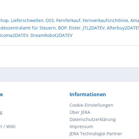
Shop
,
Lieferschwellen
,
OSS
,
Fernferkauf
,
Fernverkaufsrichtlinie
,
Ama
deszentralamt für Steuern
,
BOP
,
Elster
,
JTL2DATEV
,
Afterbuy2DATE
ricoma2DATEV
,
DreamRobot2DATEV
ce
Informationen
Cookie-Einstellungen
ng
Über JERA
Datenschutzerklärung
t / WIKI
Impressum
JERA Technologie-Partner