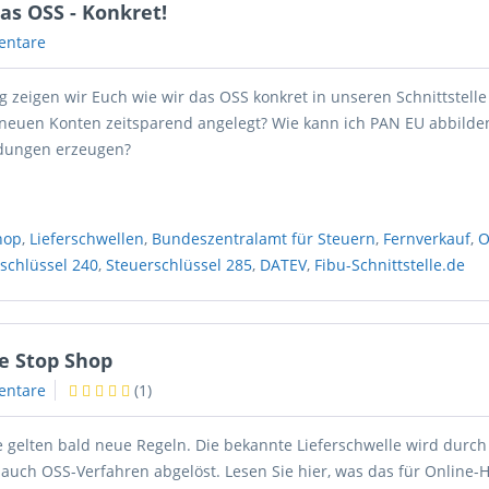
as OSS - Konkret!
entare
g zeigen wir Euch wie wir das OSS konkret in unseren Schnittstell
neuen Konten zeitsparend angelegt? Wie kann ich PAN EU abbilde
ldungen erzeugen?
hop
,
Lieferschwellen
,
Bundeszentralamt für Steuern
,
Fernverkauf
,
O
schlüssel 240
,
Steuerschlüssel 285
,
DATEV
,
Fibu-Schnittstelle.de
ne Stop Shop
entare
(
1
)
e gelten bald neue Regeln. Die bekannte Lieferschwelle wird durc
 auch OSS-Verfahren abgelöst. Lesen Sie hier, was das für Online-