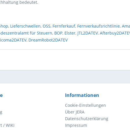
hhaltung bedeutet.
Shop
,
Lieferschwellen
,
OSS
,
Fernferkauf
,
Fernverkaufsrichtlinie
,
Ama
deszentralamt für Steuern
,
BOP
,
Elster
,
JTL2DATEV
,
Afterbuy2DATE
ricoma2DATEV
,
DreamRobot2DATEV
ce
Informationen
Cookie-Einstellungen
ng
Über JERA
Datenschutzerklärung
t / WIKI
Impressum