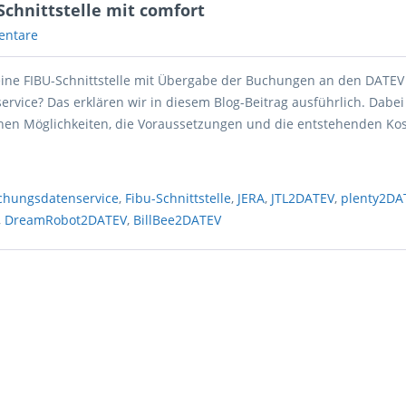
chnittstelle mit comfort
entare
eine FIBU-Schnittstelle mit Übergabe der Buchungen an den DATEV
rvice? Das erklären wir in diesem Blog-Beitrag ausführlich. Dabei
chen Möglichkeiten, die Voraussetzungen und die entstehenden Kos
chungsdatenservice
,
Fibu-Schnittstelle
,
JERA
,
JTL2DATEV
,
plenty2DA
,
DreamRobot2DATEV
,
BillBee2DATEV