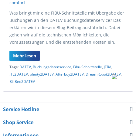
Was bringt mir eine FIBU-Schnittstelle mit Übergabe der
Buchungen an den DATEV Buchungsdatenservice? Das
erklären wir in diesem Blog-Beitrag ausführlich. Dabei
gehen wir auf die technischen Möglichkeiten, die
Voraussetzungen und die entstehenden Kosten ein.
Mehr lesen
Tags:
DATEV
,
Buchungsdatenservice
,
Fibu-Schnittstelle
,
JERA
,
JTL2DATEV
,
plenty2DATEV
,
Afterbuy2DATEV
,
DreamRobot2DATEV
,
BillBee2DATEV
Service Hotline
Shop Service
Informationen